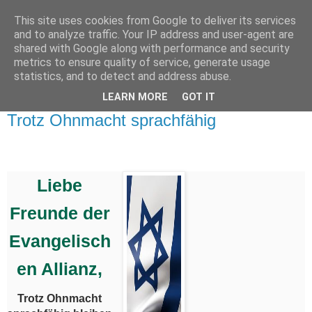
This site uses cookies from Google to deliver its services
and to analyze traffic. Your IP address and user-agent are
shared with Google along with performance and security
metrics to ensure quality of service, generate usage
statistics, and to detect and address abuse.
▼
LEARN MORE
GOT IT
Donnerstag, 9. November 2023
Trotz Ohnmacht sprachfähig
Liebe
Freunde der
Evangelisch
en Allianz,
Trotz Ohnmacht