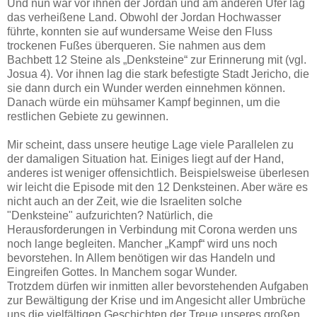
Und nun war vor ihnen der Jordan und am anderen Ufer lag
das verheißene Land. Obwohl der Jordan Hochwasser
führte, konnten sie auf wundersame Weise den Fluss
trockenen Fußes überqueren. Sie nahmen aus dem
Bachbett 12 Steine als „Denksteine“ zur Erinnerung mit (vgl.
Josua 4). Vor ihnen lag die stark befestigte Stadt Jericho, die
sie dann durch ein Wunder werden einnehmen können.
Danach würde ein mühsamer Kampf beginnen, um die
restlichen Gebiete zu gewinnen.
Mir scheint, dass unsere heutige Lage viele Parallelen zu
der damaligen Situation hat. Einiges liegt auf der Hand,
anderes ist weniger offensichtlich. Beispielsweise überlesen
wir leicht die Episode mit den 12 Denksteinen. Aber wäre es
nicht auch an der Zeit, wie die Israeliten solche
"Denksteine" aufzurichten? Natürlich, die
Herausforderungen in Verbindung mit Corona werden uns
noch lange begleiten. Mancher „Kampf“ wird uns noch
bevorstehen. In Allem benötigen wir das Handeln und
Eingreifen Gottes. In Manchem sogar Wunder.
Trotzdem dürfen wir inmitten aller bevorstehenden Aufgaben
zur Bewältigung der Krise und im Angesicht aller Umbrüche
uns die vielfältigen Geschichten der Treue unseres großen