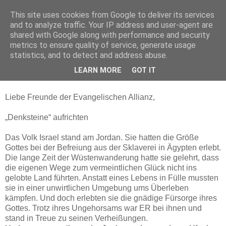
This site uses cookies from Google to deliver its services
and to analyze traffic. Your IP address and user-agent are
shared with Google along with performance and security
metrics to ensure quality of service, generate usage
statistics, and to detect and address abuse.
▼
LEARN MORE
GOT IT
Mittwoch, 20. Mai 2020
Liebe Freunde der Evangelischen Allianz,
„Denksteine“ aufrichten
Das Volk Israel stand am Jordan. Sie hatten die Größe
Gottes bei der Befreiung aus der Sklaverei in Ägypten erlebt.
Die lange Zeit der Wüstenwanderung hatte sie gelehrt, dass
die eigenen Wege zum vermeintlichen Glück nicht ins
gelobte Land führten. Anstatt eines Lebens in Fülle mussten
sie in einer unwirtlichen Umgebung ums Überleben
kämpfen. Und doch erlebten sie die gnädige Fürsorge ihres
Gottes. Trotz ihres Ungehorsams war ER bei ihnen und
stand in Treue zu seinen Verheißungen.