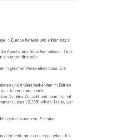
age in Europa befasst und erklärt dazu:
die Apostel und frühe Gemeinde... Trotz
 ein guter Hirte sein.
n in gleicher Weise einschloss. Sie
hristen und Andersdenkenden im Dritten
0-iger Jahren kamen viele
oßer Not eine Zuflucht und neue Heimat
iter (Lukas 10,25ff) erklärt Jesus, wer
htlingen einzusetzen. Sie sind
n und ihr habt mir zu essen gegeben. Ich