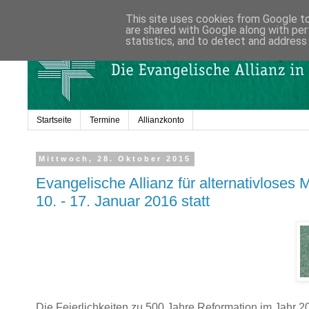
This site uses cookies from Google to 
are shared with Google along with per
statistics, and to detect and address
Startseite
Termine
Allianzkonto
Mittwoch, 28. Oktober 2015
Evangelische Allianz für alternativloses 
10. - 17. Januar 2016 statt
Die Feierlichkeiten zu 500 Jahre Reformation im Jahr 20