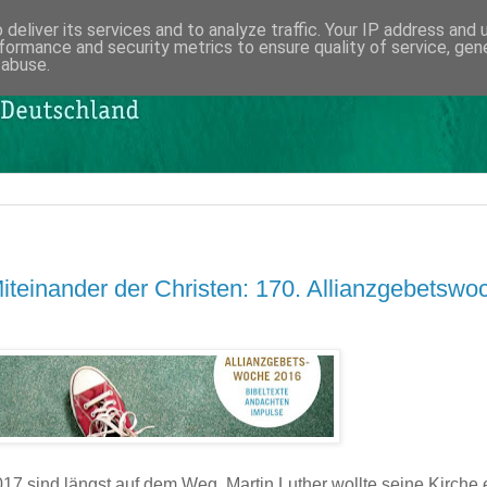
deliver its services and to analyze traffic. Your IP address and
formance and security metrics to ensure quality of service, ge
 abuse.
Miteinander der Christen: 170. Allianzgebetswo
17 sind längst auf dem Weg. Martin Luther wollte seine Kirche e