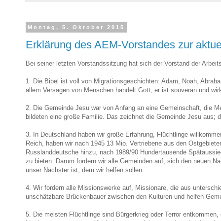
Montag, 5. Oktober 2015
Erklärung des AEM-Vorstandes zur aktuell
Bei seiner letzten Vorstandssitzung hat sich der Vorstand der Arbeit
1. Die Bibel ist voll von Migrationsgeschichten: Adam, Noah, Abrah
allem Versagen von Menschen handelt Gott; er ist souverän und wirkt
2. Die Gemeinde Jesu war von Anfang an eine Gemeinschaft, die Me
bildeten eine große Familie. Das zeichnet die Gemeinde Jesu aus; d
3. In Deutschland haben wir große Erfahrung, Flüchtlinge willkomme
Reich, haben wir nach 1945 13 Mio. Vertriebene aus den Ostgebieten 
Russlanddeutsche hinzu, nach 1989/90 Hundertausende Spätaussiedl
zu bieten. Darum fordern wir alle Gemeinden auf, sich den neuen N
unser Nächster ist, dem wir helfen sollen.
4. Wir fordern alle Missionswerke auf, Missionare, die aus untersc
unschätzbare Brückenbauer zwischen den Kulturen und helfen Gemei
5. Die meisten Flüchtlinge sind Bürgerkrieg oder Terror entkommen, o