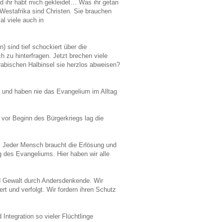
d ihr habt mich gekleidet… Was ihr getan
 Westafrika sind Christen. Sie brauchen
al viele auch in
 sind tief schockiert über die
 zu hinterfragen. Jetzt brechen viele
arabischen Halbinsel sie herzlos abweisen?
d und haben nie das Evangelium im Alltag
 vor Beginn des Bürgerkriegs lag die
s. Jeder Mensch braucht die Erlösung und
 des Evangeliums. Hier haben wir alle
nd Gewalt durch Andersdenkende. Wir
t und verfolgt. Wir fordern ihren Schutz
Integration so vieler Flüchtlinge