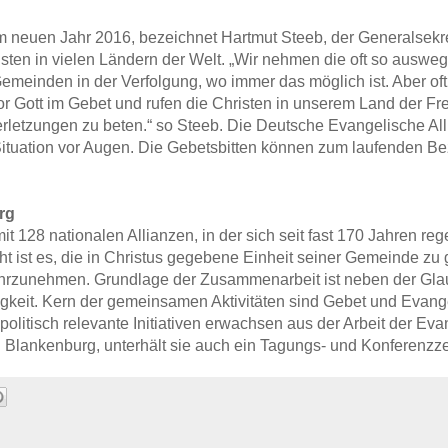
im neuen Jahr 2016, bezeichnet Hartmut Steeb, der Generalsek
risten in vielen Ländern der Welt. „Wir nehmen die oft so auswe
Gemeinden in der Verfolgung, wo immer das möglich ist. Aber oft
r Gott im Gebet und rufen die Christen in unserem Land der Freihe
etzungen zu beten.“ so Steeb. Die Deutsche Evangelische Alli
Situation vor Augen. Die Gebetsbitten können zum laufenden Bez
rg
t 128 nationalen Allianzen, in der sich seit fast 170 Jahren r
ht ist es, die in Christus gegebene Einheit seiner Gemeinde z
wahrzunehmen. Grundlage der Zusammenarbeit ist neben der Gl
tigkeit. Kern der gemeinsamen Aktivitäten sind Gebet und Evang
olitisch relevante Initiativen erwachsen aus der Arbeit der Eva
d Blankenburg, unterhält sie auch ein Tagungs- und Konferenz