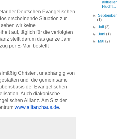
aktuellen
Flüchtl...
retär der Deutschen Evangelischen
►
September
glos erscheinende Situation zur
(1)
 sehen wir keine
►
Juli
(2)
it auf, täglich für die verfolgten
►
Juni
(1)
anz stellt darum das ganze Jahr
►
Mai
(2)
ug per E-Mail bestellt
egelmäßig Christen, unabhängig von
u gestalten und die gemeinsame
aubensbasis der Evangelischen
elisation. Auch diakonische
ngelischen Allianz. Am Sitz der
zentrum
www.allianzhaus.de
.