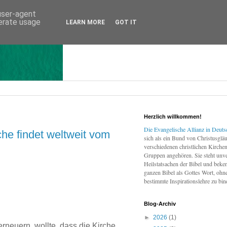
 user-agent
nerate usage
LEARN MORE
GOT IT
Herzlich willkommen!
Die Evangelische Allianz in Deuts
che findet weltweit vom
sich als ein Bund von Christusgläu
verschiedenen christlichen Kirch
Gruppen angehören. Sie steht unve
Heilstatsachen der Bibel und beken
ganzen Bibel als Gottes Wort, ohne
bestimmte Inspirationslehre zu bin
Blog-Archiv
►
2026
(1)
rneuern, wollte, dass die Kirche