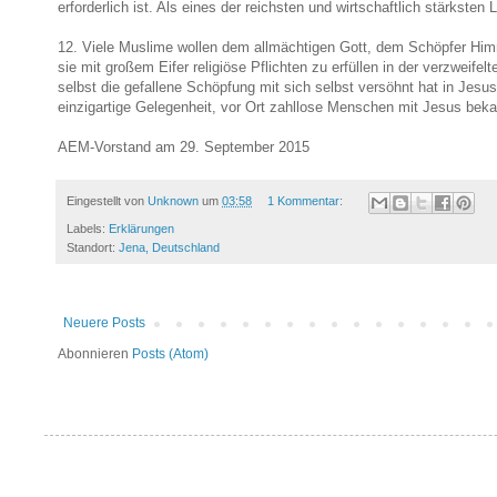
erforderlich ist. Als eines der reichsten und wirtschaftlich stärkst
12. Viele Muslime wollen dem allmächtigen Gott, dem Schöpfer Himme
sie mit großem Eifer religiöse Pflichten zu erfüllen in der verzweif
selbst die gefallene Schöpfung mit sich selbst versöhnt hat in Jesu
einzigartige Gelegenheit, vor Ort zahllose Menschen mit Jesus beka
AEM-Vorstand am 29. September 2015
Eingestellt von
Unknown
um
03:58
1 Kommentar:
Labels:
Erklärungen
Standort:
Jena, Deutschland
Neuere Posts
Abonnieren
Posts (Atom)