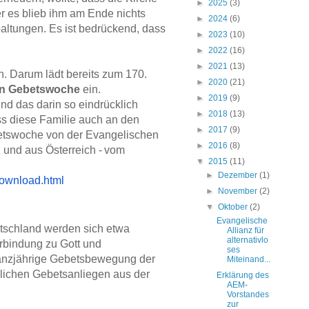
►
2025
(3)
er es blieb ihm am Ende nichts
►
2024
(6)
paltungen. Es ist bedrückend, dass
►
2023
(10)
►
2022
(16)
►
2021
(13)
n. Darum lädt bereits zum 170.
►
2020
(21)
alen Gebetswoche
ein.
►
2019
(9)
nd das darin so eindrücklich
►
2018
(13)
 diese Familie auch an den
►
2017
(9)
betswoche von der Evangelischen
►
2016
(8)
 und aus Österreich -
vom
▼
2015
(11)
►
Dezember
(1)
download.
html
►
November
(2)
▼
Oktober
(2)
Evangelische
utschland werden sich etwa
Allianz für
alternativlo
rbindung zu Gott und
ses
 ganzjährige Gebetsbewegung der
Miteinand...
äglichen Gebetsanliegen aus der
Erklärung des
AEM-
Vorstandes
zur