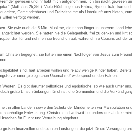
ein Fremder gewesen und ihr habt mich aufgenommen. Ich bin nackt gewesen un
tan“ (Matthäus 25,35ff). Viele Flüchtlinge aus Eritrea, Syrien, Irak, Iran und
vatquartiere, Gemeindehäuser und Freizeitheime als Unterkunft anzubieten, zum
willen verfolgt werden.
en. Sie (wie auch die 5 Mio. Muslime, die schon länger in unserem Land leben)
erichtet werden. Sie hatten nie die Gelegenheit, frei zu denken und kritisch
ropäer die Tür und nehmen sie freundlich auf, während ihre Cousins auf der 
inem Christen begegnet; sie hatten nie einen Nachfolger von Jesus zum Freun
gnen.
hgebildet sind, hart arbeiten wollen und relativ wenige Kinder haben. Bereits
Ängste vor einer „biologischen Übernahme“ widersprechen den Fakten.
im Westen. Es gibt darunter selbstlose und egoistische, so wie auch unter un
jedoch große Einschränkungen für christliche Gemeinden und die Verkündigung
eiheit in allen Ländern sowie den Schutz der Minderheiten vor Manipulation u
nachhaltige Entwicklung. Christen sind weltweit besonders sozial diskriminier
Ursachen für Flucht und Vertreibung abgebaut.
roßen finanziellen und sozialen Leistungen, die jetzt für die Versorgung und 