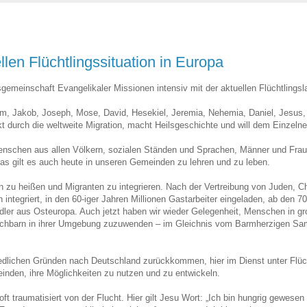
en Flüchtlingssituation in Europa
sgemeinschaft Evangelikaler Missionen intensiv mit der aktuellen Flüchtlingsl
am, Jakob, Joseph, Mose, David, Hesekiel, Jeremia, Nehemia, Daniel, Jesus, 
 durch die weltweite Migration, macht Heilsgeschichte und will dem Einzelnen
nschen aus allen Völkern, sozialen Ständen und Sprachen, Männer und Fraue
as gilt es auch heute in unseren Gemeinden zu lehren und zu leben.
n zu heißen und Migranten zu integrieren. Nach der Vertreibung von Juden, C
integriert, in den 60-iger Jahren Millionen Gastarbeiter eingeladen, ab den 7
er aus Osteuropa. Auch jetzt haben wir wieder Gelegenheit, Menschen in gr
achbarn in ihrer Umgebung zuzuwenden – im Gleichnis vom Barmherzigen Samar
hiedlichen Gründen nach Deutschland zurückkommen, hier im Dienst unter Flüc
nden, ihre Möglichkeiten zu nutzen und zu entwickeln.
ft traumatisiert von der Flucht. Hier gilt Jesu Wort: „Ich bin hungrig gewese