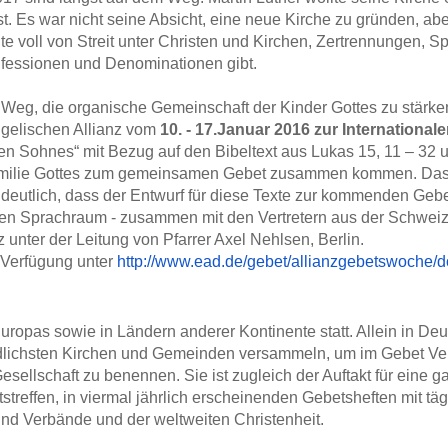
ist. Es war nicht seine Absicht, eine neue Kirche zu gründen, ab
te voll von Streit unter Christen und Kirchen, Zertrennungen, S
onfessionen und Denominationen gibt.
 Weg, die organische Gemeinschaft der Kinder Gottes zu stärke
gelischen Allianz vom
10. - 17.Januar 2016 zur Internation
en Sohnes“ mit Bezug auf den Bibeltext aus Lukas 15, 11 – 32 u
Familie Gottes zum gemeinsamen Gebet zusammen kommen. Dass
 deutlich, dass der Entwurf für diese Texte zur kommenden Ge
chen Sprachraum - zusammen mit den Vertretern aus der Schweiz
unter der Leitung von Pfarrer Axel Nehlsen, Berlin.
r Verfügung unter
http://www.ead.de/gebet/
allianzgebetswoche/
uropas sowie in Ländern anderer Kontinente statt. Allein in De
iedlichsten Kirchen und Gemeinden versammeln, um im Gebet Ve
esellschaft zu benennen. Sie ist zugleich der Auftakt für eine
streffen, in viermal jährlich erscheinenden Gebetsheften mit t
und Verbände und der weltweiten Christenheit.