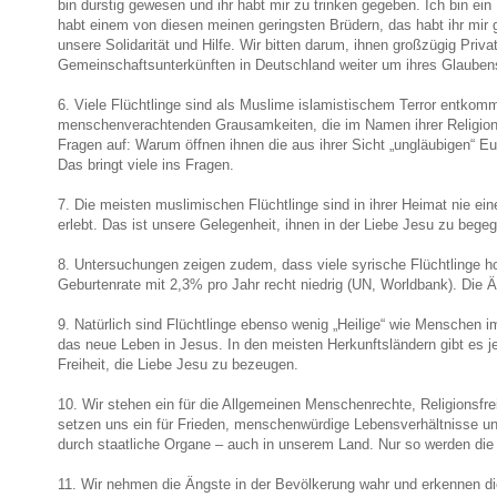
bin durstig gewesen und ihr habt mir zu trinken gegeben. Ich bin 
habt einem von diesen meinen geringsten Brüdern, das habt ihr mir ge
unsere Solidarität und Hilfe. Wir bitten darum, ihnen großzügig Pri
Gemeinschaftsunterkünften in Deutschland weiter um ihres Glaubens 
6. Viele Flüchtlinge sind als Muslime islamistischem Terror entkomm
menschenverachtenden Grausamkeiten, die im Namen ihrer Religion ang
Fragen auf: Warum öffnen ihnen die aus ihrer Sicht „ungläubigen“ Eu
Das bringt viele ins Fragen.
7. Die meisten muslimischen Flüchtlinge sind in ihrer Heimat nie e
erlebt. Das ist unsere Gelegenheit, ihnen in der Liebe Jesu zu bege
8. Untersuchungen zeigen zudem, dass viele syrische Flüchtlinge hoc
Geburtenrate mit 2,3% pro Jahr recht niedrig (UN, Worldbank). Die 
9. Natürlich sind Flüchtlinge ebenso wenig „Heilige“ wie Menschen 
das neue Leben in Jesus. In den meisten Herkunftsländern gibt es 
Freiheit, die Liebe Jesu zu bezeugen.
10. Wir stehen ein für die Allgemeinen Menschenrechte, Religionsfr
setzen uns ein für Frieden, menschenwürdige Lebensverhältnisse und 
durch staatliche Organe – auch in unserem Land. Nur so werden die 
11. Wir nehmen die Ängste in der Bevölkerung wahr und erkennen die g