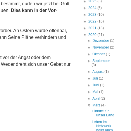
►
2025
(3)
estimmt, dürfen wir jetzt bei Gott,
►
2024
(6)
rauen.
Dies kann in der Vor-
►
2023
(10)
►
2022
(16)
►
2021
(13)
orbei. An Ostern wurde offenbar,
▼
2020
(21)
kann Seine Pläne verhindern und
►
Dezember
(1)
►
November
(2)
►
Oktober
(1)
t vor der Angst oder dem
►
September
Weder dreht sich unser Gebet nur
(3)
►
August
(1)
►
Juli
(1)
►
Juni
(1)
►
Mai
(1)
►
April
(2)
▼
März
(4)
Fürbitte für
unser Land
Leben im
Netzwerk
heißt auch,