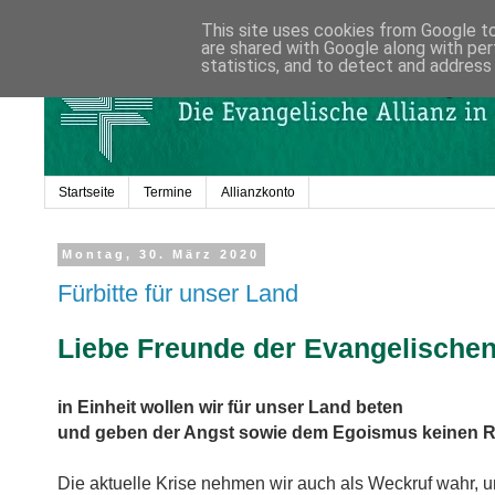
This site uses cookies from Google to 
are shared with Google along with per
statistics, and to detect and address
Startseite
Termine
Allianzkonto
Montag, 30. März 2020
Fürbitte für unser Land
Liebe Freunde der Evangelischen 
in Einheit wollen wir für unser Land beten
und geben der Angst sowie dem Egoismus keinen 
Die aktuelle Krise nehmen wir auch als Weckruf wahr,