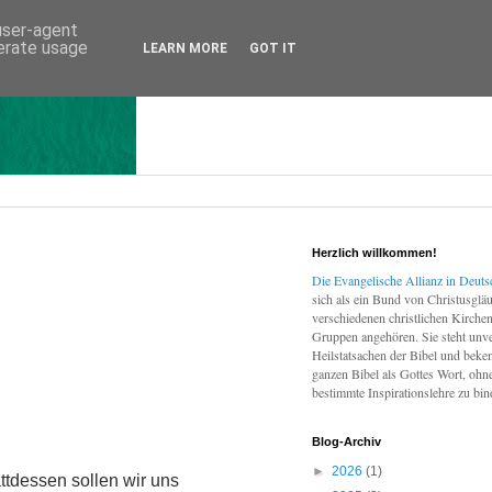
 user-agent
nerate usage
LEARN MORE
GOT IT
Herzlich willkommen!
Die Evangelische Allianz in Deuts
sich als ein Bund von Christusgläu
verschiedenen christlichen Kirch
Gruppen angehören. Sie steht unve
Heilstatsachen der Bibel und beken
ganzen Bibel als Gottes Wort, ohne
bestimmte Inspirationslehre zu bin
Blog-Archiv
►
2026
(1)
tdessen sollen wir uns