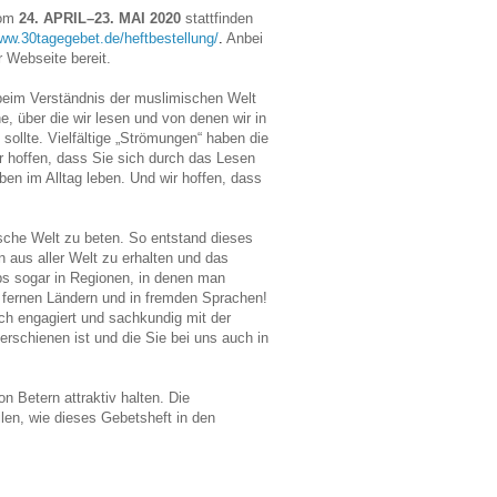
vom
24. APRIL–23. MAI 2020
stattfinden
www.30tagegebet.de/heftbestellung/
.
Anbei
 Webseite bereit.
beim Verständnis der muslimischen Welt
, über die wir lesen und von denen wir in
sollte. Vielfältige „Strömungen“ haben die
ir hoffen, dass Sie sich durch das Lesen
ben im Alltag leben. Und wir hoffen, dass
sche Welt zu beten.
So entstand dieses
 aus aller Welt zu erhalten und das
ps sogar in Regionen, in denen man
n fernen Ländern und in fremden Sprachen!
ch engagiert und sachkundig mit der
rschienen ist und die Sie bei uns auch in
 Betern attraktiv halten. Die
len, wie dieses Gebetsheft in den