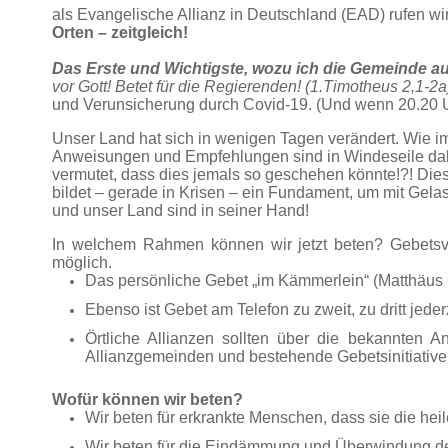
als Evangelische Allianz in Deutschland (EAD) rufen w
Orten – zeitgleich!
Das Erste und Wichtigste, wozu ich die Gemeinde auf
vor Gott! Betet für die Regierenden! (1.Timotheus 2,1-2
und Verunsicherung durch Covid-19. (Und wenn 20.20 Uhr
Unser Land hat sich in wenigen Tagen verändert. Wie
Anweisungen und Empfehlungen sind in Windeseile dabei
vermutet, dass dies jemals so geschehen könnte!?! Dies
bildet – gerade in Krisen – ein Fundament, um mit Gel
und unser Land sind in seiner Hand!
In welchem Rahmen können wir jetzt beten? Gebets
möglich.
Das persönliche Gebet „im Kämmerlein“ (Matthäus 6,
Ebenso ist Gebet am Telefon zu zweit, zu dritt jede
Örtliche Allianzen sollten über die bekannten
Allianzgemeinden und bestehende Gebetsinitiative
Wofür können wir beten?
Wir beten für erkrankte Menschen, dass sie die heil
Wir beten für die Eindämmung und Überwindung de