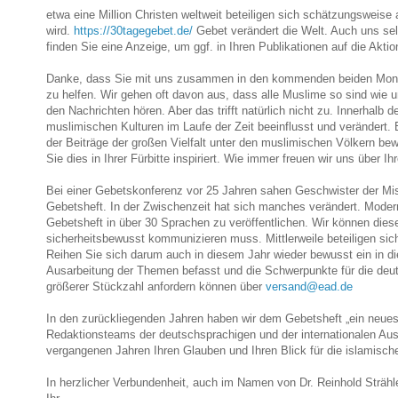
etwa eine Million Christen weltweit beteiligen sich schätzungsweise 
wird.
https://30tagegebet.de/
Gebet verändert die Welt. Auch uns se
finden Sie eine Anzeige, um ggf. in Ihren Publikationen auf die Akt
Danke, dass Sie mit uns zusammen in den kommenden beiden Monaten
zu helfen. Wir gehen oft davon aus, dass alle Muslime so sind wie u
den Nachrichten hören. Aber das trifft natürlich nicht zu. Innerhalb
muslimischen Kulturen im Laufe der Zeit beeinflusst und verändert. E
der Beiträge der großen Vielfalt unter den muslimischen Völkern bew
Sie dies in Ihrer Fürbitte inspiriert. Wie immer freuen wir uns über Ih
Bei einer Gebetskonferenz vor 25 Jahren sahen Geschwister der Miss
Gebetsheft. In der Zwischenzeit hat sich manches verändert. Moder
Gebetsheft in über 30 Sprachen zu veröffentlichen. Wir können dies
sicherheitsbewusst kommunizieren muss. Mittlerweile beteiligen sic
Reihen Sie sich darum auch in diesem Jahr wieder bewusst ein in di
Ausarbeitung der Themen befasst und die Schwerpunkte für die deuts
größerer Stückzahl anfordern können über
versand@ead.de
In den zurückliegenden Jahren haben wir dem Gebetsheft „ein neues G
Redaktionsteams der deutschsprachigen und der internationalen Aus
vergangenen Jahren Ihren Glauben und Ihren Blick für die islamisch
In herzlicher Verbundenheit, auch im Namen von Dr. Reinhold Strähl