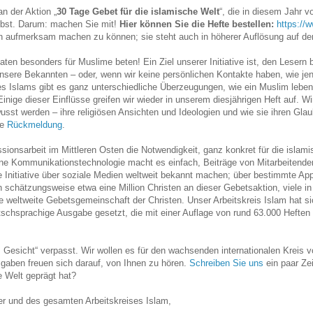
an der Aktion „
30 Tage Gebet für die islamische Welt
“, die in diesem Jahr 
lbst. Darum: machen Sie mit!
Hier können Sie die Hefte bestellen:
https://
ion aufmerksam machen zu können; sie steht auch in höherer Auflösung auf der
 besonders für Muslime beten! Ein Ziel unserer Initiative ist, den Lesern 
nsere Bekannten – oder, wenn wir keine persönlichen Kontakte haben, wie jene
 des Islams gibt es ganz unterschiedliche Überzeugungen, wie ein Muslim leben 
inige dieser Einflüsse greifen wir wieder in unserem diesjährigen Heft auf. W
usst werden – ihre religiösen Ansichten und Ideologien und wie sie ihren Glau
re
Rückmeldung
.
ionsarbeit im Mittleren Osten die Notwendigkeit, ganz konkret für die islami
ne Kommunikationstechnologie macht es einfach, Beiträge von Mitarbeitenden
e Initiative über soziale Medien weltweit bekannt machen; über bestimmte Ap
h schätzungsweise etwa eine Million Christen an dieser Gebetsaktion, viele i
e weltweite Gebetsgemeinschaft der Christen. Unser Arbeitskreis Islam hat si
chsprachige Ausgabe gesetzt, die mit einer Auflage von rund 63.000 Heften e
esicht“ verpasst. Wir wollen es für den wachsenden internationalen Kreis von
gaben freuen sich darauf, von Ihnen zu hören.
Schreiben Sie uns
ein paar Zei
e Welt geprägt hat?
er und des gesamten Arbeitskreises Islam,