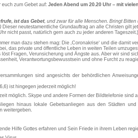
ir euch zum Gebet auf:
Jeden Abend um 20.20 Uhr – mit vielen
rufe, ist das Gebet
, und zwar für alle Menschen. Bringt Bitten
a)
Dieser neutestamentliche Grundauftrag an alle Christen gilt jet
 nicht passt, natürlich gern auch zu jeder anderen Tageszeit.
 immer man dazu stehen mag:
Die ‚
Coronakrise
‘ und die damit v
, das private und öffentliche Leben in weiten Teilen umzuges
 löst Fragen, Verunsicherung und Ängste aus. Aber wir sind sic
assenheit, Verantwortungsbewusstsein und ohne Furcht zu reagi
versammlungen sind angesichts der behördlichen Anweisung
6) ist hingegen jederzeit möglich!
rzeit möglich. Skype und andere Formen der Bildtelefonie sind a
 Anliegen hinaus lokale Gebetsanliegen aus den Städten un
n weitergeben.
ende Hilfe Gottes erfahren und Sein Friede in ihrem Leben regie
s Virus.