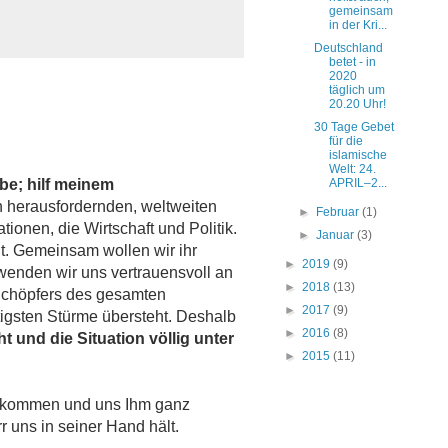
gemeinsam
in der Kri...
Deutschland
betet - in
2020
täglich um
20.20 Uhr!
30 Tage Gebet
für die
islamische
Welt: 24.
be; hilf meinem
APRIL–2...
n herausfordernden, weltweiten
►
Februar
(1)
onen, die Wirtschaft und Politik.
►
Januar
(3)
gt. Gemeinsam wollen wir ihr
►
2019
(9)
wenden wir uns vertrauensvoll an
►
2018
(13)
 Schöpfers des gesamten
►
2017
(9)
tigsten Stürme übersteht. Deshalb
►
2016
(8)
 und die Situation völlig unter
►
2015
(11)
u kommen und uns Ihm ganz
 uns in seiner Hand hält.