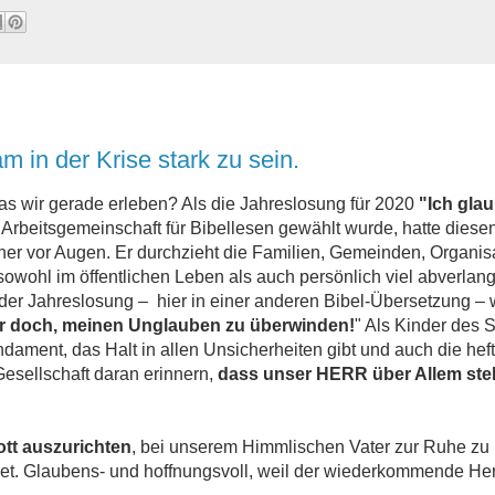
 in der Krise stark zu sein.
as wir gerade erleben? Als die Jahreslosung für 2020
"Ich glau
Arbeitsgemeinschaft für Bibellesen gewählt wurde, hatte diese
r vor Augen. Er durchzieht die Familien, Gemeinden, Organisati
sowohl im öffentlichen Leben als auch persönlich viel abverlan
der Jahreslosung – hier in einer anderen Bibel-Übersetzung – 
f mir doch, meinen Unglauben zu überwinden!
" Als Kinder des
ndament, das Halt in allen Unsicherheiten gibt und auch die hef
esellschaft daran erinnern,
dass unser HERR über Allem steht
ott auszurichten
, bei unserem Himmlischen Vater zur Ruhe z
bet. Glaubens- und hoffnungsvoll, weil der wiederkommende Herr