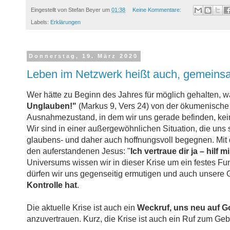
Eingestellt von
Stefan Beyer
um
01:38
Keine Kommentare:
Labels:
Erklärungen
Donnerstag, 19. März 2020
Leben im Netzwerk heißt auch, gemeinsam
Wer hätte zu Beginn des Jahres für möglich gehalten, w
Unglauben!"
(Markus 9, Vers 24) von der ökumenische 
Ausnahmezustand, in dem wir uns gerade befinden, keine
Wir sind in einer außergewöhnlichen Situation, die uns 
glaubens- und daher auch hoffnungsvoll begegnen. Mit 
den auferstandenen Jesus: "
Ich vertraue dir ja – hil
Universums wissen wir in dieser Krise um ein festes Fu
dürfen wir uns gegenseitig ermutigen und auch unsere G
Kontrolle hat
.
Die aktuelle Krise ist auch ein
Weckruf, uns neu auf G
anzuvertrauen. Kurz, die Krise ist auch ein Ruf zum Ge