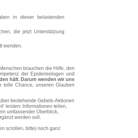
aben in dieser belastenden
en, die jetzt Unterstützung
tt wenden.
 Menschen brauchen die Hilfe, den
Kompetenz der
Epidemiologen
und
nden hält. Darum wenden wir uns
e tolle Chance, unseren Glauben
 über bestehende Gebets-Aktionen
‘ leisten: Informationen teilen,
kein umfassender Überblick,
gänzt werden soll.
en scrollen, bitte) noch ganz