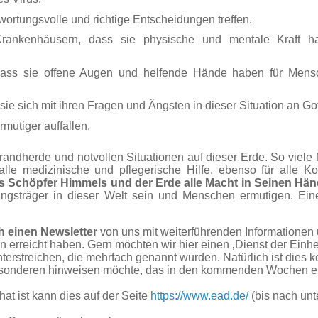
wortungsvolle und richtige Entscheidungen treffen.
Krankenhäusern, dass sie physische und mentale Kraft h
ass sie offene Augen und helfende Hände haben für Mensch
ie sich mit ihren Fragen und Ängsten in dieser Situation an Go
rmutiger
auffallen.
randherde und notvollen Situationen auf dieser Erde. So viele
alle medizinische und pflegerische Hilfe, ebenso für alle 
 als Schöpfer Himmels und der Erde alle Macht in Seinen Hä
ngsträger in dieser Welt sein und Menschen ermutigen. Ein
ch einen Newsletter
von uns mit weiterführenden Informationen
 erreicht haben. Gern möchten wir hier einen ‚Dienst der Einheit
terstreichen, die mehrfach genannt wurden. Natürlich ist dies 
Besonderen hinweisen möchte, das in den kommenden Wochen er
at ist kann dies auf der Seite
https://www.ead.de/
(bis nach unt